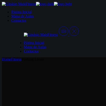
Skip
to
Página Inicial
the
Mapa de Aulas
content
Contactos
Página Inicial
Mapa de Aulas
Contactos
Home
Fitness
Pushing Limits