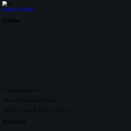
Outdoor
Training
Training
O que temos para si?
Sala de Musculação & Cardio
Aulas de Grupo & Personal Training
HORÁRIO