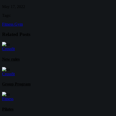
May 17, 2022
Tags:
Fitness
Gym
Related Posts
Crossfit
New rules
Crossfit
Group Program
Fitness
Pilates