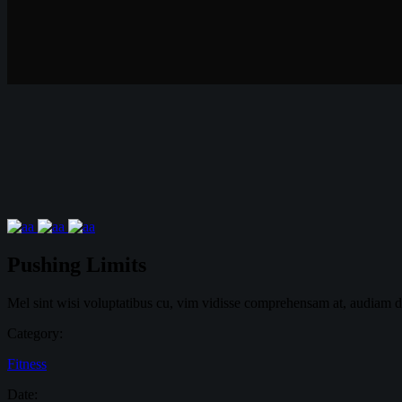
Pushing Limits
Mel sint wisi voluptatibus cu, vim vidisse comprehensam at, audiam de
Category:
Fitness
Date: