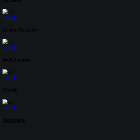
Crossfit
Group Program
Crossfit
Body balance
Crossfit
Cardio
Crossfit
Motivation