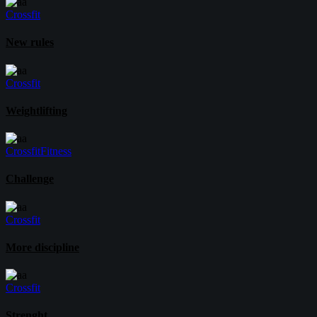
Crossfit
New rules
Crossfit
Weightlifting
Crossfit
Fitness
Challenge
Crossfit
More discipline
Crossfit
Strenght